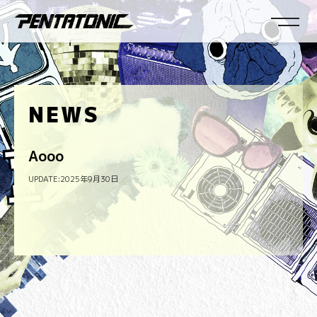
NEWS
Aooo
UPDATE:2025年9月30日